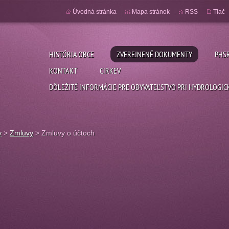
Úvodná stránka
Mapa stránok
RSS
Tlač
HISTÓRIA OBCE
ZVEREJNENÉ DOKUMENTY
PHS
KONTAKT
CIRKEV
DÔLEŽITÉ INFORMÁCIE PRE OBYVATEĽSTVO PRI HYDROLOGI
y
>
Zmluvy
>
Zmluvy o účtoch