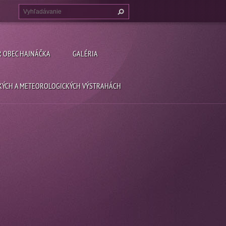
R OBEC HAJNÁČKA
GALÉRIA
CKÝCH A METEOROLOGICKÝCH VÝSTRAHÁCH